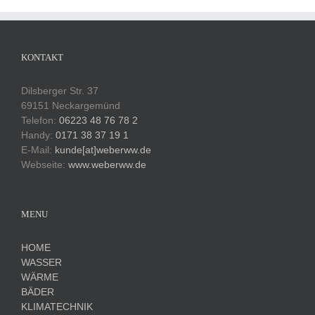
KONTAKT
Dilsberger Str. 37
69151 Neckargemünd
Telefon:
06223 48 76 78 2
Handy:
0171 38 37 19 1
E-Mail:
kunde[at]weberww.de
Webseite:
www.weberww.de
MENU
HOME
WASSER
WÄRME
BÄDER
KLIMATECHNIK