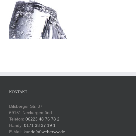
KONTAKT
Dilsberger Str. 37
69151 Neckargemünd
Telefon:
06223 48 76 78 2
Handy:
0171 38 37 19 1
E-Mail:
kunde[at]weberww.de