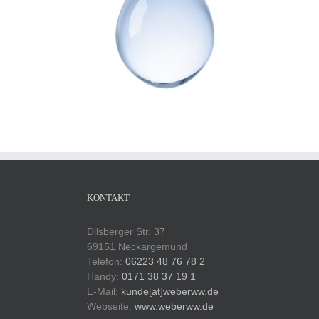
KONTAKT
Dilsberger Str. 37
69151 Neckargemünd
Telefon:
06223 48 76 78 2
Handy:
0171 38 37 19 1
E-Mail:
kunde[at]weberww.de
Webseite:
www.weberww.de