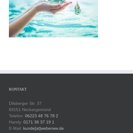
KONTAKT
Dilsberger Str. 37
69151 Neckargemünd
Telefon:
06223 48 76 78 2
Handy:
0171 38 37 19 1
E-Mail:
kunde[at]weberww.de