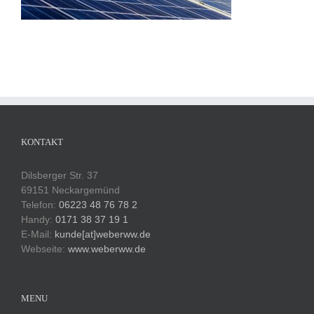
KONTAKT
Dilsberger Str. 37
69151 Neckargemünd
Telefon:
06223 48 76 78 2
Handy:
0171 38 37 19 1
E-Mail:
kunde[at]weberww.de
Webseite:
www.weberww.de
MENU