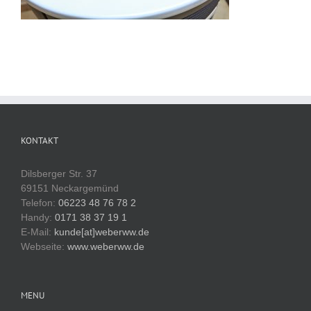
KONTAKT
Dilsberger Str. 37
69151 Neckargemünd
Telefon:
06223 48 76 78 2
Handy:
0171 38 37 19 1
E-Mail:
kunde[at]weberww.de
Webseite:
www.weberww.de
MENU