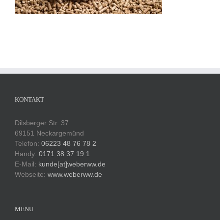
KONTAKT
Dilsberger Str. 37
69151 Neckargemünd
Telefon:
06223 48 76 78 2
Handy:
0171 38 37 19 1
E-Mail:
kunde[at]weberww.de
Webseite:
www.weberww.de
MENU