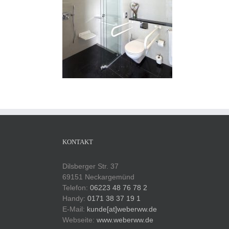
KONTAKT
Dilsberger Str. 37
69151 Neckargemünd
Telefon:
06223 48 76 78 2
Handy:
0171 38 37 19 1
E-Mail:
kunde[at]weberww.de
Webseite:
www.weberww.de