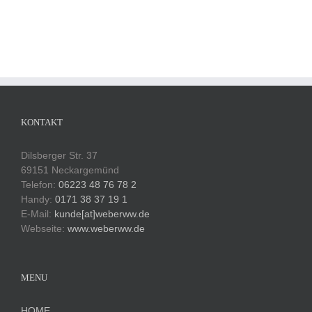
KONTAKT
Dilsberger Str. 37
69151 Neckargemünd
Telefon:
06223 48 76 78 2
Handy:
0171 38 37 19 1
E-Mail:
kunde[at]weberww.de
Webseite:
www.weberww.de
MENU
HOME