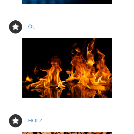
ÖL
HOLZ